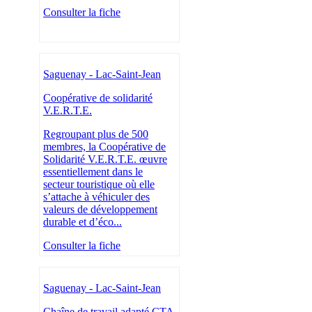
Consulter la fiche
Saguenay - Lac-Saint-Jean
Coopérative de solidarité
V.E.R.T.E.
Regroupant plus de 500
membres, la Coopérative de
Solidarité V.E.R.T.E. œuvre
essentiellement dans le
secteur touristique où elle
s’attache à véhiculer des
valeurs de développement
durable et d’éco...
Consulter la fiche
Saguenay - Lac-Saint-Jean
Chaîne de travail adapté CTA