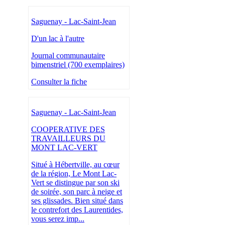
Saguenay - Lac-Saint-Jean
D'un lac à l'autre
Journal communautaire
bimenstriel (700 exemplaires)
Consulter la fiche
Saguenay - Lac-Saint-Jean
COOPERATIVE DES
TRAVAILLEURS DU
MONT LAC-VERT
Situé à Hébertville, au cœur
de la région, Le Mont Lac-
Vert se distingue par son ski
de soirée, son parc à neige et
ses glissades. Bien situé dans
le contrefort des Laurentides,
vous serez imp...