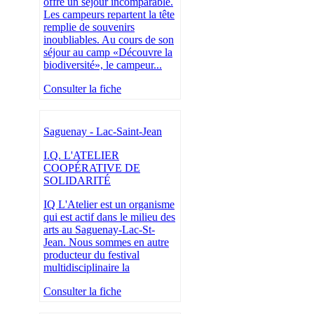
offre un séjour incomparable.
Les campeurs repartent la tête
remplie de souvenirs
inoubliables. Au cours de son
séjour au camp «Découvre la
biodiversité», le campeur...
Consulter la fiche
Saguenay - Lac-Saint-Jean
I.Q. L'ATELIER
COOPÉRATIVE DE
SOLIDARITÉ
IQ L'Atelier est un organisme
qui est actif dans le milieu des
arts au Saguenay-Lac-St-
Jean. Nous sommes en autre
producteur du festival
multidisciplinaire la
Consulter la fiche