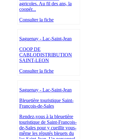
agricoles. Au fil des ans, la
coopér...
Consulter la fiche
Saguenay - Lac-Saint-Jean
COOP DE
CABLODISTRIBUTION
SAINT-LEON
Consulter la fiche
Saguenay - Lac-Saint-Jean
Bleuetière touristique Saint-
François-de-Sales
Rendez-vous à la bleuetière
touristique de Saint-François-
de-Sales pour y cueillir vous-
même les réputés bleuets du
lac Saint-Jean. Un personnel