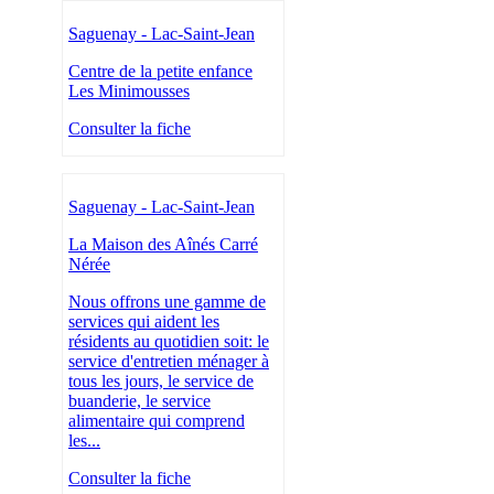
Saguenay - Lac-Saint-Jean
Centre de la petite enfance
Les Minimousses
Consulter la fiche
Saguenay - Lac-Saint-Jean
La Maison des Aînés Carré
Nérée
Nous offrons une gamme de
services qui aident les
résidents au quotidien soit: le
service d'entretien ménager à
tous les jours, le service de
buanderie, le service
alimentaire qui comprend
les...
Consulter la fiche