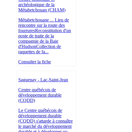
archéologique de la
Métabetchouan (CHAM)
Métabetchouane ... Lieu de
rencontre sur la route des
fourruresReconstitution d'un
poste de traite de la
compagnie de la Baie
d'HudsonCollection de
raquettes de fa...
Consulter la fiche
Saguenay - Lac-Saint-Jean
Centre québécois de
développement durable
(CQDD)
Le Centre québécois de
développement durable
(CQDD) s'attarde à connaître
le marché du développement
durable et à développer ou