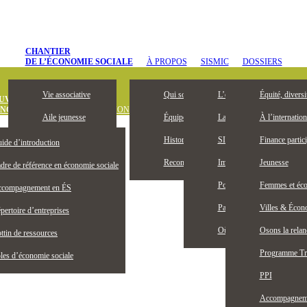
CHANTIER
DE L’ÉCONOMIE SOCIALE
À PROPOS
SISMIC
DOSSIERS
Vie associative
Qui sommes-nous
L’entrepreneuriat collectif, 
Équité, diversi
UVREZ
ONOMIE SOCIALE
DÉFINITION
OUTILS ET PUBLICATIONS
OFFRES D’
Aile jeunesse
Équipe
La Bourse Entrepreneuriat c
À l’internation
Devenez membre
Historique
SISMIC, c’est quoi?
Finance partici
ide d’introduction
Membres honoraires
Reconnaissance territoriale
Impacts SISMIC
Jeunesse
dre de référence en économie sociale
Publications
Portraits SISMIC
Femmes et éco
compagnement en ÉS
Partenaires
Partenaires nationaux
Villes & Écono
pertoire d’entreprises
Actualités
Où nous trouver
Osons la rela
ttin de ressources
Programme Tr
les d’économie sociale
PPI
Accompagnemen