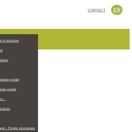
EN
CONTACT
c’est quoi?
té et inclusion
EMPLOI
ollectif jeunesse
al
pative
nomie sociale
mie sociale
nce…
ustLaw
t – Projets structurants