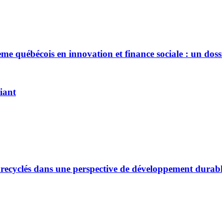
me québécois en innovation et finance sociale : un dossi
iant
es recyclés dans une perspective de développement durab