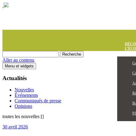
DÉCO
L’ÉC
Aller au contenu
Gu
Menu et widgets
Ca
Actualités
Ac
Nouvelles
Ré
Événements
Communiqués de presse
Bo
Opinions
Pô
toutes les nouvelles
[
]
30 avril 2026