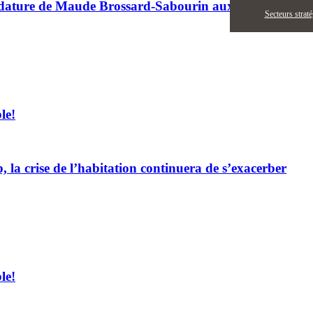
didature de Maude Brossard-Sabourin aux prochaines él
Secteurs strat
le!
a crise de l’habitation continuera de s’exacerber
le!