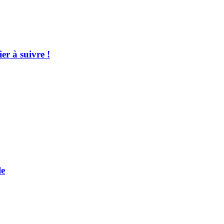
er à suivre !
le