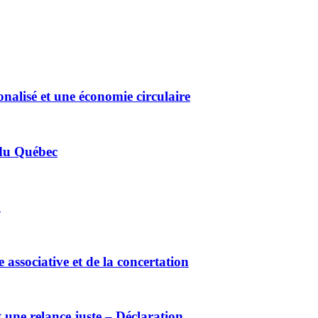
nalisé et une économie circulaire
 du Québec
!
associative et de la concertation
une relance juste – Déclaration