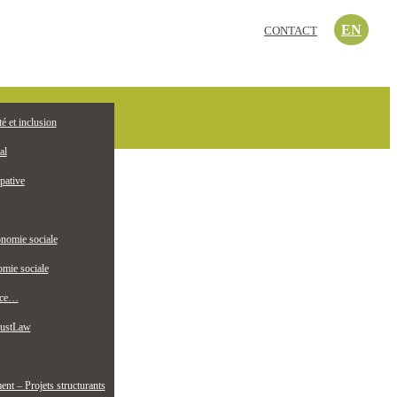
EN
CONTACT
c’est quoi?
té et inclusion
EMPLOI
ollectif jeunesse
al
pative
nomie sociale
mie sociale
nce…
ustLaw
t – Projets structurants