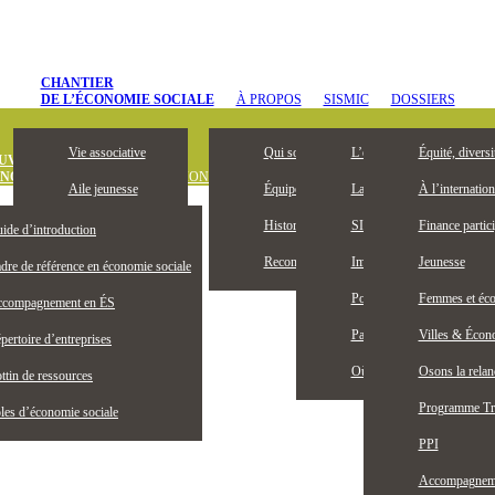
CHANTIER
DE L’ÉCONOMIE SOCIALE
À PROPOS
SISMIC
DOSSIERS
Vie associative
Qui sommes-nous
L’entrepreneuriat collectif, 
Équité, diversi
UVREZ
ONOMIE SOCIALE
DÉFINITION
OUTILS ET PUBLICATIONS
OFFRES D’
Aile jeunesse
Équipe
La Bourse Entrepreneuriat c
À l’internation
Devenez membre
Historique
SISMIC, c’est quoi?
Finance partici
ide d’introduction
Membres honoraires
Reconnaissance territoriale
Impacts SISMIC
Jeunesse
dre de référence en économie sociale
Publications
Portraits SISMIC
Femmes et éco
compagnement en ÉS
Partenaires
Partenaires nationaux
Villes & Écono
pertoire d’entreprises
Actualités
Où nous trouver
Osons la rela
ttin de ressources
Programme Tr
les d’économie sociale
PPI
Accompagnemen