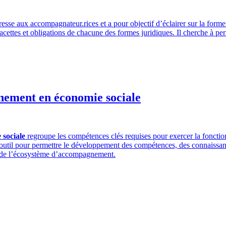
resse aux accompagnateur.rices et a pour objectif d’éclairer sur la form
acettes et obligations de chacune des formes juridiques. Il cherche à per
nement en économie sociale
 sociale
regroupe les compétences clés requises pour exercer la fonctio
 outil pour permettre le développement des compétences, des connaissan
tés de l’écosystème d’accompagnement.