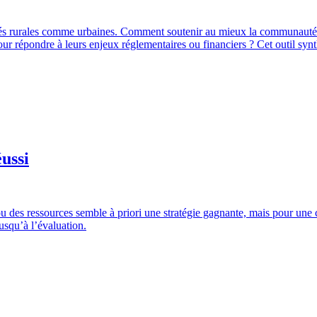
s rurales comme urbaines. Comment soutenir au mieux la communauté o
 pour répondre à leurs enjeux réglementaires ou financiers ? Cet outil sy
éussi
ou des ressources semble à priori une stratégie gagnante, mais pour une 
usqu’à l’évaluation.