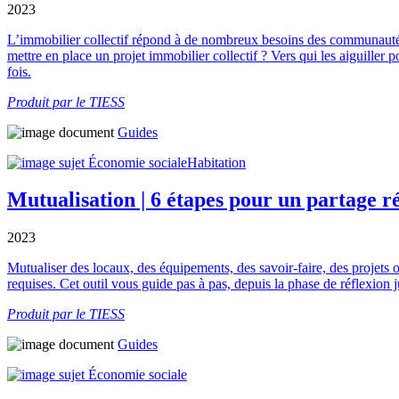
2023
L’immobilier collectif répond à de nombreux besoins des communauté
mettre en place un projet immobilier collectif ? Vers qui les aiguiller
fois.
Produit par le TIESS
Guides
Économie sociale
Habitation
Mutualisation | 6 étapes pour un partage r
2023
Mutualiser des locaux, des équipements, des savoir-faire, des projets 
requises. Cet outil vous guide pas à pas, depuis la phase de réflexion j
Produit par le TIESS
Guides
Économie sociale