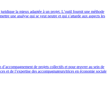
e juridique la mieux adaptée à un projet. L’outil fournit une méthode
mettre une analyse qui se veut neutre et qui s’attarde aux aspects les
n d’accompagnement de projets collectifs et pour œuvrer au sein de
ces et de l’expertise des accompagnateurs/trices en économie sociale