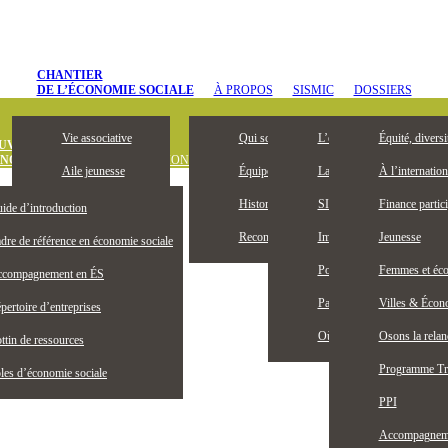
CHANTIER
DE L’ÉCONOMIE SOCIALE
À PROPOS
SISMIC
DOSSIERS
Vie associative
Qui sommes-nous
L’entrepreneuriat collectif, 
Équité, diversi
UVREZ
ONOMIE SOCIALE
DÉFINITION
OUTILS ET PUBLICATIONS
OFFRES D’
Aile jeunesse
Équipe
La Bourse Entrepreneuriat c
À l’internation
Devenez membre
Historique
SISMIC, c’est quoi?
Finance partici
ide d’introduction
Membres honoraires
Reconnaissance territoriale
Impacts SISMIC
Jeunesse
dre de référence en économie sociale
Publications
Portraits SISMIC
Femmes et éco
compagnement en ÉS
Partenaires
Partenaires nationaux
Villes & Écono
pertoire d’entreprises
Actualités
Où nous trouver
Osons la rela
ttin de ressources
Programme Tr
les d’économie sociale
PPI
Accompagnemen