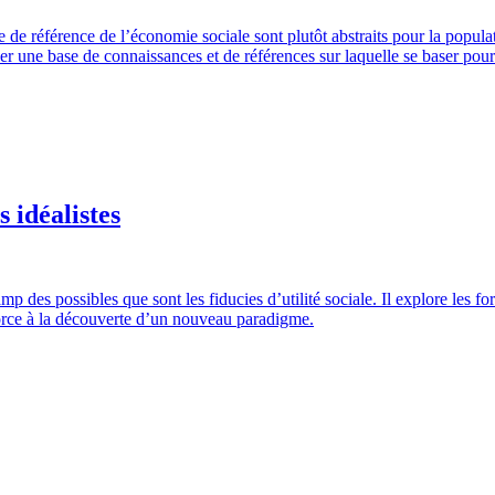
dre de référence de l’économie sociale sont plutôt abstraits pour la pop
 une base de connaissances et de références sur laquelle se baser pour c
s idéalistes
des possibles que sont les fiducies d’utilité sociale. Il explore les forc
amorce à la découverte d’un nouveau paradigme.