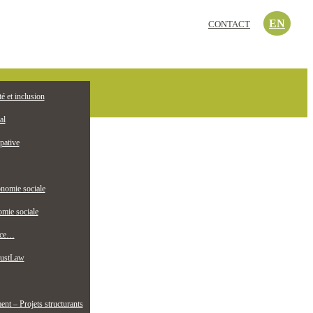
EN
CONTACT
c’est quoi?
té et inclusion
EMPLOI
ollectif jeunesse
al
pative
nomie sociale
mie sociale
nce…
ustLaw
t – Projets structurants