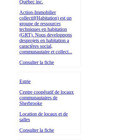
Québec inc.
Action-Immobilier
collectif(Habitation) est un
groupe de ressources
techniques en habitation
(GRT). Nous developpons
desprojets en habitation a
caractères social,
communautaire et collect...
Consulter la fiche
Estrie
Centre coopératif de locaux
communautaires de
Sherbrooke
Location de locaux et de
salles
Consulter la fiche