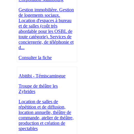
Gestion immobilière. Gestion
de logements sociaux.
Location d'espaces à bureau
et de salles (coût très
abordable pour les OSBL de
toute catégorie). Services de
conciergerie, de téléphonie et
d...
Consulter la fiche
Abitibi - Témiscamingue
Troupe de théâtre les
Zybrides
Location de salles de
répétition et de diffusion,
location annuelle, théâtre de
commande, atelier de théâtre,
production et création de
spectables