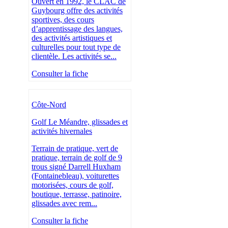
Ouvert en 1992, le CLAC de
Guybourg offre des activités
sportives, des cours
d’apprentissage des langues,
des activités artistiques et
culturelles pour tout type de
clientèle. Les activités se...
Consulter la fiche
Côte-Nord
Golf Le Méandre, glissades et
activités hivernales
Terrain de pratique, vert de
pratique, terrain de golf de 9
trous signé Darrell Huxham
(Fontainebleau), voiturettes
motorisées, cours de golf,
boutique, terrasse, patinoire,
glissades avec rem...
Consulter la fiche