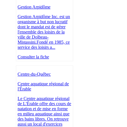
Gestion Arpidôme
Gestion Arpidôme Inc. est un
organisme à but non lucratif
dont le mandat est de gérer
l'ensemble des loisirs de la
ville de Dolbeau-
Mistassini.Fondé en 1985, ce
service des loisirs a...
Consulter la fiche
Centre-du-Québec
Centre aquatique régional de
l'Érable
Le Centre aquatique régional
de L'Érable offre des cours de
natation et de mise en forme
en milieu aquatique ainsi que
des bains libres. On retrouve
aussi un local d'exercices