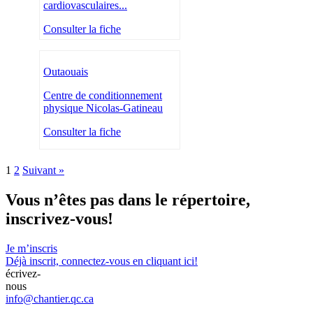
cardiovasculaires...
Consulter la fiche
Outaouais
Centre de conditionnement
physique Nicolas-Gatineau
Consulter la fiche
1
2
Suivant »
Vous n’êtes pas dans le répertoire,
inscrivez-vous!
Je m’inscris
Déjà inscrit,
connectez-vous en cliquant ici!
écrivez-
nous
info@chantier.qc.ca