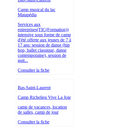
Camp musical du lac
Matapédia
Services aux
entreprises(TIC(Formation))
intensive sous forme de camp
d'été offerte aux jeunes de 7 à
17 ans: session de danse (hip
hop, ballet classique, danse
contemporaine), session de
guit...
Consulter la fiche
Bas-Saint-Laurent
Camp Richelieu Vive La Joie
camp de vacances, location
de salles, camp de jour
Consulter la fiche