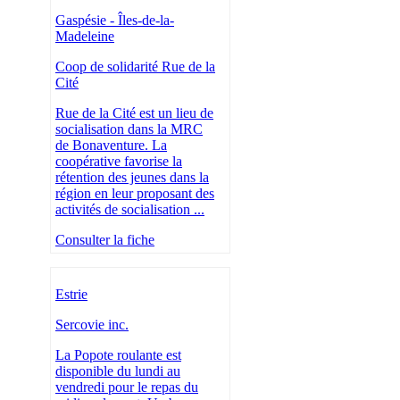
Gaspésie - Îles-de-la-
Madeleine
Coop de solidarité Rue de la
Cité
Rue de la Cité est un lieu de
socialisation dans la MRC
de Bonaventure. La
coopérative favorise la
rétention des jeunes dans la
région en leur proposant des
activités de socialisation ...
Consulter la fiche
Estrie
Sercovie inc.
La Popote roulante est
disponible du lundi au
vendredi pour le repas du