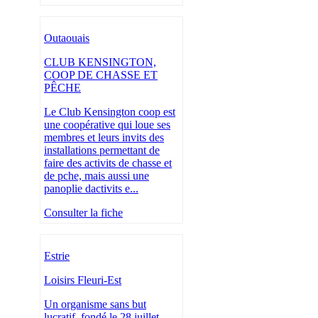
Outaouais
CLUB KENSINGTON,
COOP DE CHASSE ET
PÊCHE
Le Club Kensington coop est
une coopérative qui loue ses
membres et leurs invits des
installations permettant de
faire des activits de chasse et
de pche, mais aussi une
panoplie dactivits e...
Consulter la fiche
Estrie
Loisirs Fleuri-Est
Un organisme sans but
lucratif, fondé le 28 juillet