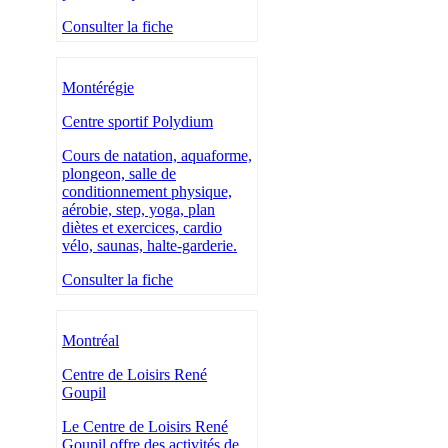
Consulter la fiche
Montérégie
Centre sportif Polydium
Cours de natation, aquaforme,
plongeon, salle de
conditionnement physique,
aérobie, step, yoga, plan
diètes et exercices, cardio
vélo, saunas, halte-garderie.
Consulter la fiche
Montréal
Centre de Loisirs René
Goupil
Le Centre de Loisirs René
Goupil offre des activités de