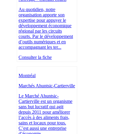
Au quotidien, notre
organisation apporte son
expertise pour appuyer le
développement économique
régional par les circuits
courts. Par le développement
d’outils numériques et en
accompagnant les ter...
Consulter la fiche
Montréal
Marchés Ahuntsic-Cartierville
Le Marché Ahuntsic-
Cartierville est un organisme
sans but lucratif qui agit
depuis 2011 pour améliorer
l’accès à des aliments frais,
sains et locaux pour tous.
C’est aussi une entreprise
d’économie...