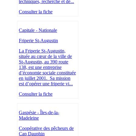
techniques, recherche et dé...
Consulter la fiche
Capitale - Nationale
Friperie St-Augustin
La Friperie St-Augustin,
située au cœur de la ville de
St-Augustin, au 390 route
138, est une entreprise
d’économie sociale constituée
en juillet 2001. Sa mission
est d’opérer une friperie vi...
Consulter la fiche
Gaspésie - Îles-de-la-
Madeleine
Coopérative des pêcheurs de
Cap Dauphin