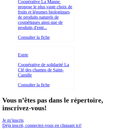
Coopérative La Manne
propose le plus vaste choix de
fruits et légumes biologiques
de produits naturels de
cosmétiques ainsi que de
produits d'entr...
Consulter la fiche
Estrie
Coopérative de solidarité La
Clé des champs de Saint-
Camille
Consulter la fiche
Vous n’êtes pas dans le répertoire,
inscrivez-vous!
Je m’inscris
Déjà inscrit,
connectez-vous en cliquant ici!