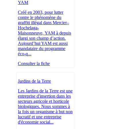
YAM
Créé en 2003, pour lutter
contre le phénomène du
graffiti illégal dans Mercier–
Hochelaga-
Maisonneuve, YAM à depuis
élargi son champ d’action.
Aujourd’hui YAM est aussi
mandataire du programme
éco-q...
Consulter la fiche
Jardins de la Terre
Les Jardins de la Terre est une
entreprise d'insertion dans les
secteurs agricole et horticole
biologiques. Nous sommes à
la fois un organisme à but non
lucratif et une entreprise
d'économie social...