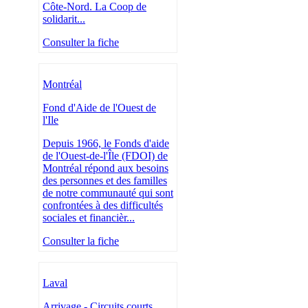
Côte-Nord. La Coop de
solidarit...
Consulter la fiche
Montréal
Fond d'Aide de l'Ouest de
l'Ile
Depuis 1966, le Fonds d'aide
de l'Ouest-de-l'Île (FDOI) de
Montréal répond aux besoins
des personnes et des familles
de notre communauté qui sont
confrontées à des difficultés
sociales et financièr...
Consulter la fiche
Laval
Arrivage - Circuits courts