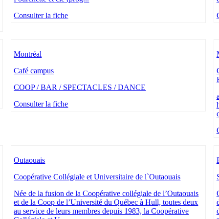
Consulter la fiche
Montréal
Café campus
COOP / BAR / SPECTACLES / DANCE
Consulter la fiche
Outaouais
Coopérative Collégiale et Universitaire de l`Outaouais
Née de la fusion de la Coopérative collégiale de l’Outaouais
et de la Coop de l’Université du Québec à Hull, toutes deux
au service de leurs membres depuis 1983, la Coopérative