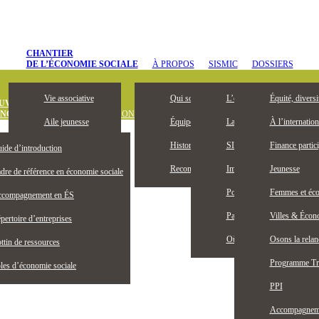
CHANTIER
DE L’ÉCONOMIE SOCIALE
À PROPOS
SISMIC
DOSSIERS
Vie associative
Qui sommes-nous
L’entrepreneuriat collectif, 
Équité, diversi
UVREZ
ONOMIE SOCIALE
DÉFINITION
OUTILS ET PUBLICATIONS
OFFRES D’
Aile jeunesse
Équipe
La Bourse Entrepreneuriat c
À l’internation
Devenez membre
Historique
SISMIC, c’est quoi?
Finance partici
ide d’introduction
Membres honoraires
Reconnaissance territoriale
Impacts SISMIC
Jeunesse
dre de référence en économie sociale
Publications
Portraits SISMIC
Femmes et éco
compagnement en ÉS
Partenaires
Partenaires nationaux
Villes & Écono
pertoire d’entreprises
Actualités
Où nous trouver
Osons la rela
ttin de ressources
Programme Tr
les d’économie sociale
PPI
Accompagnemen