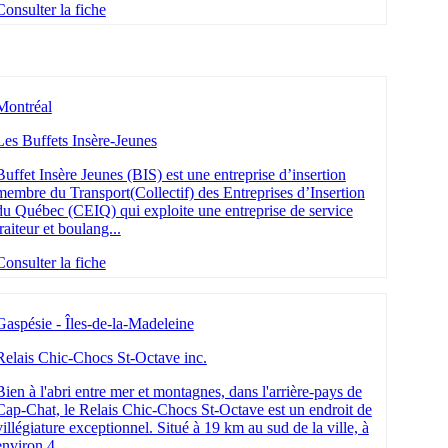
Consulter la fiche
Montréal
Les Buffets Insère-Jeunes
Buffet Insère Jeunes (BIS) est une entreprise d’insertion
membre du Transport(Collectif) des Entreprises d’Insertion
du Québec (CEIQ) qui exploite une entreprise de service
traiteur et boulang...
Consulter la fiche
Gaspésie - Îles-de-la-Madeleine
Relais Chic-Chocs St-Octave inc.
Bien à l'abri entre mer et montagnes, dans l'arrière-pays de
Cap-Chat, le Relais Chic-Chocs St-Octave est un endroit de
villégiature exceptionnel. Situé à 19 km au sud de la ville, à
environ 4...