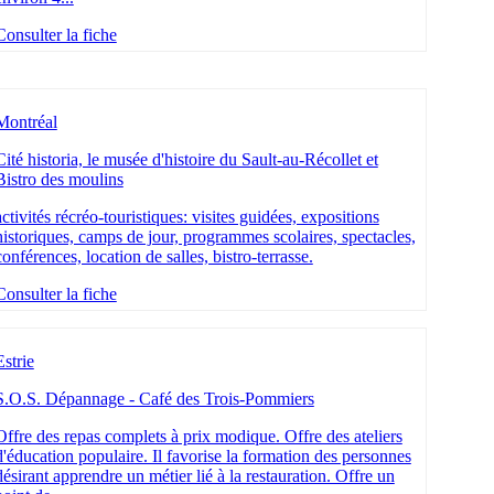
Consulter la fiche
Montréal
Cité historia, le musée d'histoire du Sault-au-Récollet et
Bistro des moulins
activités récréo-touristiques: visites guidées, expositions
historiques, camps de jour, programmes scolaires, spectacles,
conférences, location de salles, bistro-terrasse.
Consulter la fiche
Estrie
S.O.S. Dépannage - Café des Trois-Pommiers
Offre des repas complets à prix modique. Offre des ateliers
d'éducation populaire. Il favorise la formation des personnes
désirant apprendre un métier lié à la restauration. Offre un