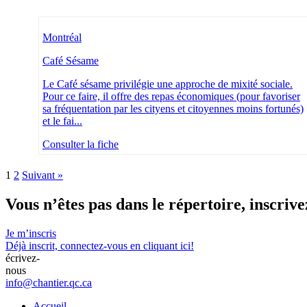
Montréal
Café Sésame
Le Café sésame privilégie une approche de mixité sociale.
Pour ce faire, il offre des repas économiques (pour favoriser
sa fréquentation par les cityens et citoyennes moins fortunés)
et le fai...
Consulter la fiche
1
2
Suivant »
Vous n’êtes pas dans le répertoire,
inscrive
Je m’inscris
Déjà inscrit,
connectez-vous en cliquant ici!
écrivez-
nous
info@chantier.qc.ca
Accueil