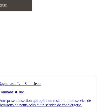
égiques
Saguenay - Lac-Saint-Jean
Tournant 3F inc.
Entreprise d'insertion qui opère un restaurant, un service de
livraisons de petits colis et un service de conciergerie.