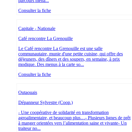
parcours mena...
Consulter la fiche
Capitale - Nationale
Café rencontre La Grenouille
Le Café rencontre La Grenouille est une salle
communautaire, munie d'une petite cuisine, qui offre des
déjeuners, des dîners et des soupers, en semaine, à prix
modique. Des menus à la carte so...
Consulter la fiche
Outaouais
Dépanneur Sylvestre (Coop.)
- Une coopérative de solidarité en transformation
agroalimentaire, et beaucoup plus…- Plusieurs lignes de prêt
à manger orientées vers l’alimentation saine et vivante- Un
traiteur no...