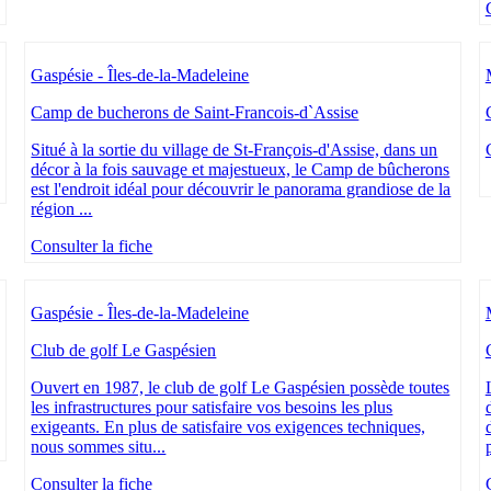
Gaspésie - Îles-de-la-Madeleine
Camp de bucherons de Saint-Francois-d`Assise
Situé à la sortie du village de St-François-d'Assise, dans un
décor à la fois sauvage et majestueux, le Camp de bûcherons
est l'endroit idéal pour découvrir le panorama grandiose de la
région ...
Consulter la fiche
Gaspésie - Îles-de-la-Madeleine
Club de golf Le Gaspésien
Ouvert en 1987, le club de golf Le Gaspésien possède toutes
les infrastructures pour satisfaire vos besoins les plus
exigeants. En plus de satisfaire vos exigences techniques,
nous sommes situ...
Consulter la fiche