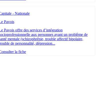
Capitale - Nationale
Le Pavois
Le Pavois offre des services d’intégration
socioprofessionnelle aux personnes ayant un problème de
santé mentale (schizophrénie, trouble affectif bipolaire,
trouble de personnalité, dépression...
Consulter la fiche