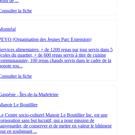
point de ...
Consulter la fiche
Montréal
PEYO (Organisation des Jeunes Parc Extension)
Services alimentaires: + de 1200 repas par jour servis dans 5
écoles du quartier, + de 600 repas servis à titre de cuisine
communautaire, 100 repas chauds servis dans le cadre de la
popote rou...
Consulter la fiche
Gaspésie - Îles-de-la-Madeleine
Manoir Le Boutillier
Le Centre socio-culturel Manoir Le Boutillier Inc. est une
corporation sans but lucratif, qui a pour mission de
sauvegarder, de conserver et de mettre en valeur le bâtiment
tout en soulignant ...