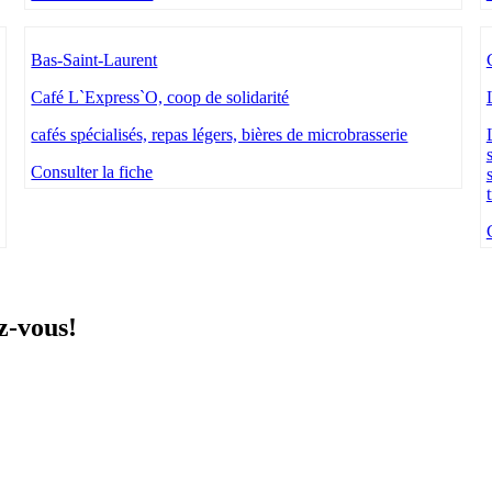
Bas-Saint-Laurent
Café L`Express`O, coop de solidarité
cafés spécialisés, repas légers, bières de microbrasserie
Consulter la fiche
z-vous!