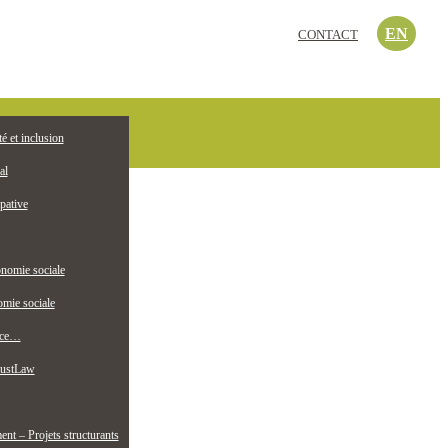
EN
CONTACT
c’est quoi?
té et inclusion
EMPLOI
ollectif jeunesse
al
pative
nomie sociale
mie sociale
nce…
ustLaw
t – Projets structurants