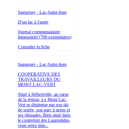
Saguenay - Lac-Saint-Jean
D'un lac à l'autre
Journal communautaire
bimenstriel (700 exemplaires)
Consulter la fiche
Saguenay - Lac-Saint-Jean
COOPERATIVE DES
TRAVAILLEURS DU
MONT LAC-VERT
Situé à Hébertville, au cœur
de la région, Le Mont Lac-
Vert se distingue par son ski
de soirée, son parc à neige et
ses glissades. Bien situé dans
le contrefort des Laurentides,
vous serez imp...