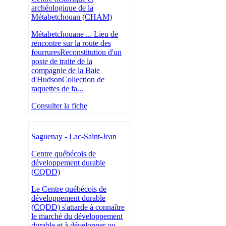
archéologique de la
Métabetchouan (CHAM)
Métabetchouane ... Lieu de
rencontre sur la route des
fourruresReconstitution d'un
poste de traite de la
compagnie de la Baie
d'HudsonCollection de
raquettes de fa...
Consulter la fiche
Saguenay - Lac-Saint-Jean
Centre québécois de
développement durable
(CQDD)
Le Centre québécois de
développement durable
(CQDD) s'attarde à connaître
le marché du développement
durable et à développer ou