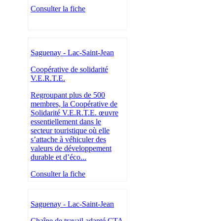
Consulter la fiche
Saguenay - Lac-Saint-Jean
Coopérative de solidarité
V.E.R.T.E.
Regroupant plus de 500
membres, la Coopérative de
Solidarité V.E.R.T.E. œuvre
essentiellement dans le
secteur touristique où elle
s’attache à véhiculer des
valeurs de développement
durable et d’éco...
Consulter la fiche
Saguenay - Lac-Saint-Jean
Chaîne de travail adapté CTA