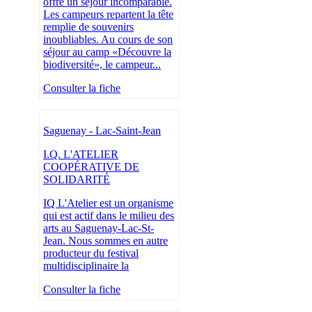
offre un séjour incomparable.
Les campeurs repartent la tête
remplie de souvenirs
inoubliables. Au cours de son
séjour au camp «Découvre la
biodiversité», le campeur...
Consulter la fiche
Saguenay - Lac-Saint-Jean
I.Q. L'ATELIER
COOPÉRATIVE DE
SOLIDARITÉ
IQ L'Atelier est un organisme
qui est actif dans le milieu des
arts au Saguenay-Lac-St-
Jean. Nous sommes en autre
producteur du festival
multidisciplinaire la
Consulter la fiche