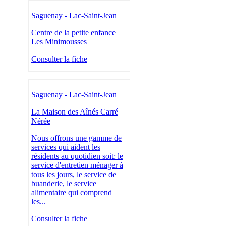
Saguenay - Lac-Saint-Jean
Centre de la petite enfance
Les Minimousses
Consulter la fiche
Saguenay - Lac-Saint-Jean
La Maison des Aînés Carré
Nérée
Nous offrons une gamme de
services qui aident les
résidents au quotidien soit: le
service d'entretien ménager à
tous les jours, le service de
buanderie, le service
alimentaire qui comprend
les...
Consulter la fiche