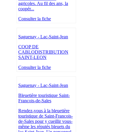
agricoles. Au fil des ans, la
coopér...
Consulter la fiche
Saguenay - Lac-Saint-Jean
COOP DE
CABLODISTRIBUTION
SAINT-LEON
Consulter la fiche
Saguenay - Lac-Saint-Jean
Bleuetière touristique Saint-
François-de-Sales
Rendez-vous à la bleuetière
touristique de Saint-François-
de-Sales pour y cueillir vous-
même les réputés bleuets du
lac Saint-Jean. Un personnel