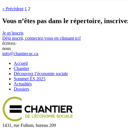
« Précèdent
1
2
Vous n’êtes pas dans le répertoire,
inscrive
Je m’inscris
Déjà inscrit,
connectez-vous en cliquant ici!
écrivez-
nous
info@chantier.qc.ca
Accueil
Chantier
Découvrez l’économie sociale
Sommet ÉS 2025
Actualités
Dossiers
1431, rue Fullum, bureau 209