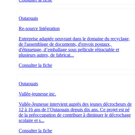
Outaouais
Re-source Intégration
Entreprise adaptée oeuvrant dans le domaine du recyclage,
de l'assemblage de documents, d'envois postaux,
d'étiquetage, d’emballage sous pellicule rétractable et
plusieurs autres, de fabricat...
Consulter la fiche
Outaouais
Vallée-jeunesse inc.
Vallée-Jeunesse intervient auprès des jeunes décrocheurs de
12 à 16 ans de l’Outaouais depuis dix ans. Ce projet est né
de la préoccupation de contribuer à diminuer le décrochage
scolaire et s...
Consulter la fiche