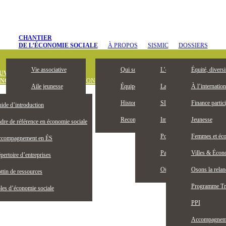
CHANTIER
DE L’ÉCONOMIE SOCIALE
À PROPOS
SISMIC
DOSSIERS
Vie associative
Qui sommes-nous
L’entrepreneuriat collectif, 
Équité, diversi
UVREZ
ONOMIE SOCIALE
DÉFINITION
OUTILS ET PUBLICATIONS
OFFRES D’
Aile jeunesse
Équipe
La Bourse Entrepreneuriat c
À l’internation
Devenez membre
Historique
SISMIC, c’est quoi?
Finance partici
ide d’introduction
Membres honoraires
Reconnaissance territoriale
Impacts SISMIC
Jeunesse
dre de référence en économie sociale
Publications
Portraits SISMIC
Femmes et éco
compagnement en ÉS
Partenaires
Partenaires nationaux
Villes & Écono
pertoire d’entreprises
Actualités
Où nous trouver
Osons la rela
ttin de ressources
Programme Tr
les d’économie sociale
PPI
Accompagnemen