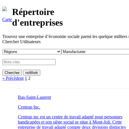
Répertoire
Carte
d'entreprises
Trouvez une entreprise d’économie sociale parmi les quelque milliers ré
Chercher Utilisateurs
« Précèdent
1
2
Bas-Saint-Laurent
Centrap Inc.
Centrap inc est un centre de travail adapté pour personnes
handicapées et son siège social se situe à Mont-Joli. Cette
entreprise de travail adapté compte deux divisions distinctes