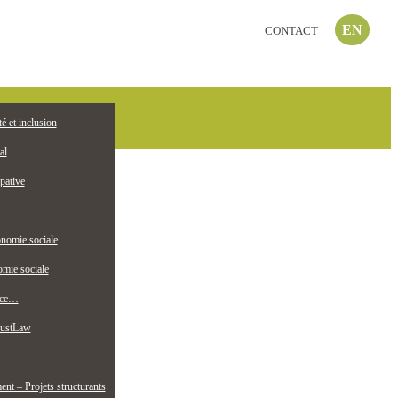
EN
CONTACT
c’est quoi?
té et inclusion
EMPLOI
ollectif jeunesse
al
pative
nomie sociale
mie sociale
nce…
ustLaw
t – Projets structurants