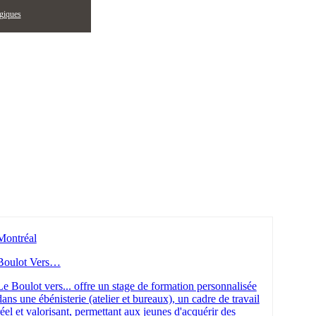
égiques
Montréal
Boulot Vers…
Le Boulot vers... offre un stage de formation personnalisée
dans une ébénisterie (atelier et bureaux), un cadre de travail
réel et valorisant, permettant aux jeunes d'acquérir des