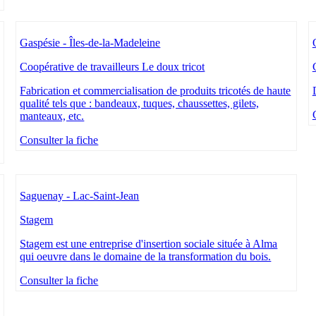
Gaspésie - Îles-de-la-Madeleine
Coopérative de travailleurs Le doux tricot
Fabrication et commercialisation de produits tricotés de haute
qualité tels que : bandeaux, tuques, chaussettes, gilets,
manteaux, etc.
Consulter la fiche
Saguenay - Lac-Saint-Jean
Stagem
Stagem est une entreprise d'insertion sociale située à Alma
qui oeuvre dans le domaine de la transformation du bois.
Consulter la fiche