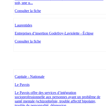
soit, une u...
Consulter la fiche
Laurentides
Entreprises d’insertion Godefroy-Laviolette - Éclipse
Consulter la fiche
Capitale - Nationale
Le Pavois
Le Pavois offre des services d’intégration
socioprofessionnelle aux personnes ayant un problème de
santé mentale (schizophrénie, trouble affectif bipolaire,
trouble de personnalité, dépression...