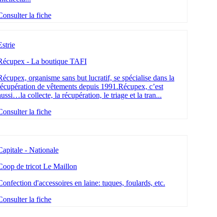
Consulter la fiche
Estrie
Récupex - La boutique TAFI
Récupex, organisme sans but lucratif, se spécialise dans la
récupération de vêtements depuis 1991.Récupex, c’est
aussi…la collecte, la récupération, le triage et la tran...
Consulter la fiche
Capitale - Nationale
Coop de tricot Le Maillon
Confection d'accessoires en laine: tuques, foulards, etc.
Consulter la fiche