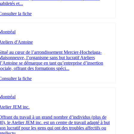
habiletés et...
Consulter la fiche
Montréal
Ateliers d'Antoine
Situé au cœur de l’arrondissement Mercier-Hochelaga-
Maisonneuve, l’organisme sans but lucratif Ateliers
d’Antoine se démarque en tant qu’entreprise d’insertion
sociale, offrant des formations spéci...
Consulter la fiche
Montréal
Atelier JEM inc.
Offrant du travail à un grand nombre d’individus (plus de
80), le Atelier JEM inc. est un centre de travail adapté à but
non lucratif pour les gens qui ont des troubles affectifs ou
intellectu...