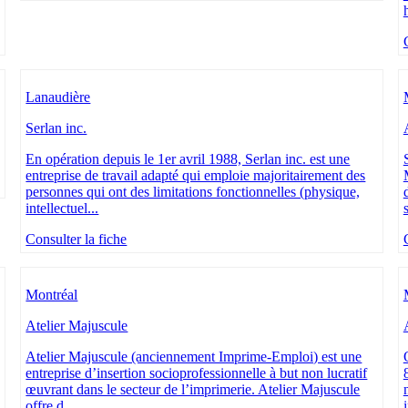
Lanaudière
Serlan inc.
En opération depuis le 1er avril 1988, Serlan inc. est une
entreprise de travail adapté qui emploie majoritairement des
personnes qui ont des limitations fonctionnelles (physique,
intellectuel...
Consulter la fiche
Montréal
Atelier Majuscule
Atelier Majuscule (anciennement Imprime-Emploi) est une
entreprise d’insertion socioprofessionnelle à but non lucratif
œuvrant dans le secteur de l’imprimerie. Atelier Majuscule
offre d...