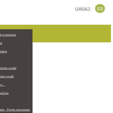
EN
CONTACT
c’est quoi?
té et inclusion
EMPLOI
ollectif jeunesse
al
pative
nomie sociale
mie sociale
nce…
ustLaw
t – Projets structurants