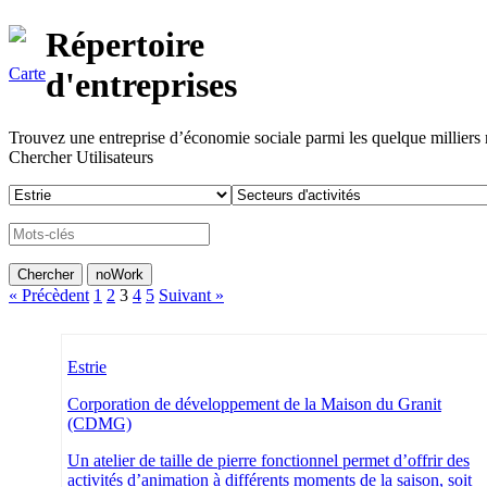
Répertoire
Carte
d'entreprises
Trouvez une entreprise d’économie sociale parmi les quelque milliers ré
Chercher Utilisateurs
« Précèdent
1
2
3
4
5
Suivant »
Estrie
Corporation de développement de la Maison du Granit
(CDMG)
Un atelier de taille de pierre fonctionnel permet d’offrir des
activités d’animation à différents moments de la saison, soit