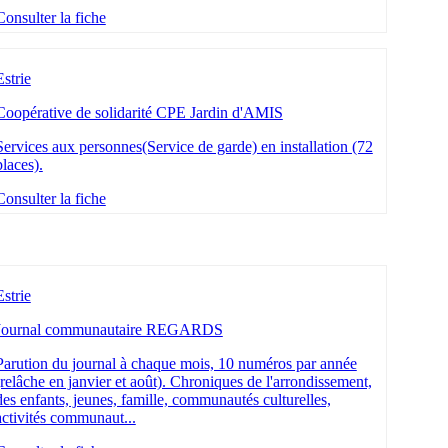
Consulter la fiche
Estrie
Coopérative de solidarité CPE Jardin d'AMIS
Services aux personnes(Service de garde) en installation (72
places).
Consulter la fiche
Estrie
Journal communautaire REGARDS
Parution du journal à chaque mois, 10 numéros par année
(relâche en janvier et août). Chroniques de l'arrondissement,
des enfants, jeunes, famille, communautés culturelles,
activités communaut...