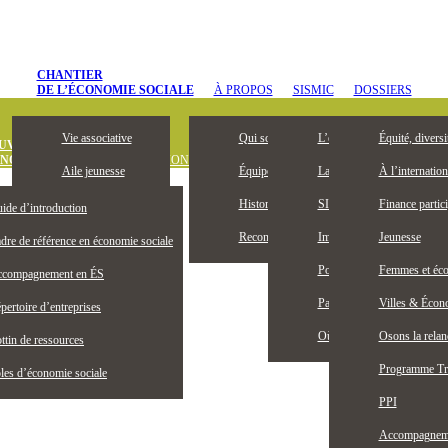
CHANTIER
DE L’ÉCONOMIE SOCIALE
À PROPOS
SISMIC
DOSSIERS
Vie associative
Qui sommes-nous
L’entrepreneuriat collectif, 
Équité, diversi
UVREZ
ONOMIE SOCIALE
DÉFINITION
OUTILS ET PUBLICATIONS
OFFRES D’
Aile jeunesse
Équipe
La Bourse Entrepreneuriat c
À l’internation
Devenez membre
Historique
SISMIC, c’est quoi?
Finance partici
ide d’introduction
Membres honoraires
Reconnaissance territoriale
Impacts SISMIC
Jeunesse
dre de référence en économie sociale
Publications
Portraits SISMIC
Femmes et éco
compagnement en ÉS
Partenaires
Partenaires nationaux
Villes & Écono
pertoire d’entreprises
Actualités
Où nous trouver
Osons la rela
ttin de ressources
Programme Tr
les d’économie sociale
PPI
Accompagnemen