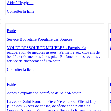
Aide à l'hygiène.
Consulter la fiche
Estrie
Service Budgétaire Populaire des Sources
VOLET RESSOURCE MEUBLES - Favoriser la
récupération de meubles usagés - Permettre aux citoyens de
bénéficier de meubles à bas prix - En fonction des revenus :
service de financement à 0% pour ...
Consulter la fiche
Estrie
Zones d'exploitation contrôlée de Saint-Romain
La zec de Saint-Romain a été créée en 2002. Elle est la plus
jeune des 63 zecs de chasse, de pêche et de plein air au
Québec. Située en Estrie, aux confins de la Beauce, la zec de