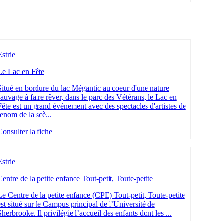
Estrie
Le Lac en Fête
Situé en bordure du lac Mégantic au coeur d'une nature
sauvage à faire rêver, dans le parc des Vétérans, le Lac en
Fête est un grand événement avec des spectacles d'artistes de
renom de la scè...
Consulter la fiche
Estrie
Centre de la petite enfance Tout-petit, Toute-petite
Le Centre de la petite enfance (CPE) Tout-petit, Toute-petite
est situé sur le Campus principal de l’Université de
Sherbrooke. Il privilégie l’accueil des enfants dont les ...