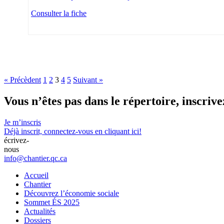
Consulter la fiche
« Précèdent
1
2
3
4
5
Suivant »
Vous n’êtes pas dans le répertoire,
inscrive
Je m’inscris
Déjà inscrit,
connectez-vous en cliquant ici!
écrivez-
nous
info@chantier.qc.ca
Accueil
Chantier
Découvrez l’économie sociale
Sommet ÉS 2025
Actualités
Dossiers