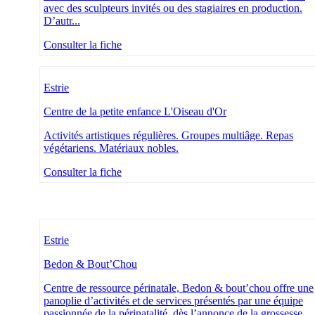
avec des sculpteurs invités ou des stagiaires en production.
D’autr...
Consulter la fiche
Estrie
Centre de la petite enfance L'Oiseau d'Or
Activités artistiques régulières. Groupes multiâge. Repas
végétariens. Matériaux nobles.
Consulter la fiche
Estrie
Bedon & Bout’Chou
Centre de ressource périnatale, Bedon & bout’chou offre une
panoplie d’activités et de services présentés par une équipe
passionnée de la périnatalité, dès l’annonce de la grossesse,