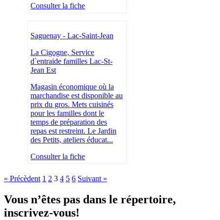
Consulter la fiche
Saguenay - Lac-Saint-Jean
La Cigogne, Service
d`entraide familles Lac-St-
Jean Est
Magasin économique où la
marchandise est disponible au
prix du gros. Mets cuisinés
pour les familles dont le
temps de préparation des
repas est restreint. Le Jardin
des Petits, ateliers éducat...
Consulter la fiche
« Précèdent
1
2
3
4
5
6
Suivant »
Vous n’êtes pas dans le répertoire,
inscrivez-vous!