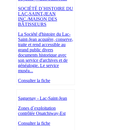
SOCIÉTÉ D`HISTOIRE DU
LAC-SAINT-JEAN
INC./MAISON DES
BÂTISSEURS
La Société d'histoire du Lac-
Saint-Jean acquière, conserve,
traite et rend accessible au
grand public divers
documents historique avec
son service d'archives et de
généalogie. Le service
muséa...
Consulter la fiche
Saguenay - Lac-Saint-Jean
Zones d`exploitation
contrôlée Onatchiway-Est
Consulter la fiche