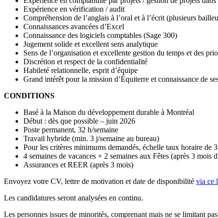
Expérience en comptabilité par projets / gestion de projets d
Expérience en vérification / audit
Compréhension de l’anglais à l’oral et à l’écrit (plusieurs baill
Connaissances avancées d’Excel
Connaissance des logiciels comptables (Sage 300)
Jugement solide et excellent sens analytique
Sens de l’organisation et excellente gestion du temps et des prio
Discrétion et respect de la confidentialité
Habileté relationnelle, esprit d’équipe
Grand intérêt pour la mission d’Équiterre et connaissance de se
CONDITIONS
Basé à la Maison du développement durable à Montréal
Début : dès que possible – juin 2026
Poste permanent, 32 h/semaine
Travail hybride (min. 3 j/semaine au bureau)
Pour les critères minimums demandés, échelle taux horaire de 35
4 semaines de vacances + 2 semaines aux Fêtes (après 3 mois d
Assurances et REER (après 3 mois)
Envoyez votre CV, lettre de motivation et date de disponibilité
via ce 
Les candidatures seront analysées en continu.
Les personnes issues de minorités, comprenant mais ne se limitant pas 