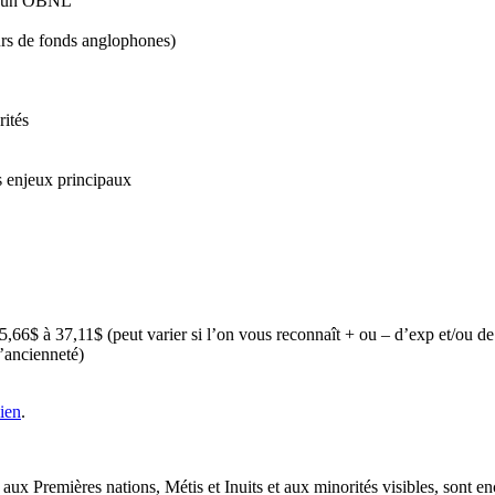
ans un OBNL
eurs de fonds anglophones)
rités
s enjeux principaux
,66$ à 37,11$ (peut varier si l’on vous reconnaît + ou – d’exp et/ou de 
’ancienneté)
lien
.
aux Premières nations, Métis et Inuits et aux minorités visibles, sont 