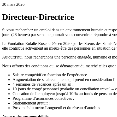
30 mars 2026
Directeur-Directrice
Si vous recherchez un emploi dans un environnement humain et respectu
jours (28 heures) par semaine pourrait vous convenir et répondre à vo
La Fondation Eulalie-Rose, créée en 2020 par les Sœurs des Saints Nom
elle contribue activement au mieux-être des personnes en situation de v
Aujourd’hui, nous recherchons une personne engagée, humaine et mobili
Nous offrons des conditions qui se démarquent du marché telles que :
Salaire compétitif en fonction de l’expérience
Augmentation de salaire annuelle qui prend en considération l’in
4 semaines de vacances après un an ;
10 jours de congé personnel (maladie ou conciliation travail – vi
Cotisation de l’employeur jusqu’à 10 % au fonds de pension de
Programme d’assurances collectives ;
Stationnement gratuit ;
Proximité du métro Longueuil et du réseau d’autobus.
Aperçu des responsabilités