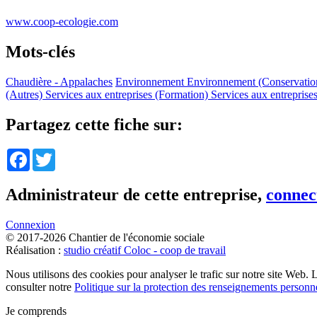
www.coop-ecologie.com
Mots-clés
Chaudière - Appalaches
Environnement
Environnement (Conservati
(Autres)
Services aux entreprises (Formation)
Services aux entreprises
Partagez cette fiche sur:
Facebook
Twitter
Administrateur de cette entreprise,
connec
Connexion
© 2017-2026 Chantier de l'économie sociale
Réalisation :
studio créatif Coloc - coop de travail
Nous utilisons des cookies pour analyser le trafic sur notre site Web. 
consulter notre
Politique sur la protection des renseignements personn
Je comprends