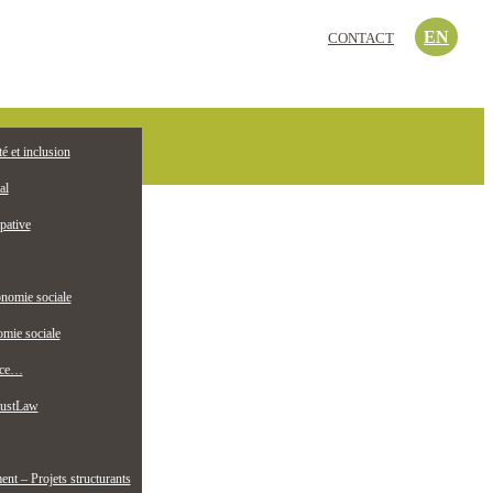
EN
CONTACT
c’est quoi?
té et inclusion
EMPLOI
ollectif jeunesse
al
pative
nomie sociale
mie sociale
nce…
ustLaw
t – Projets structurants