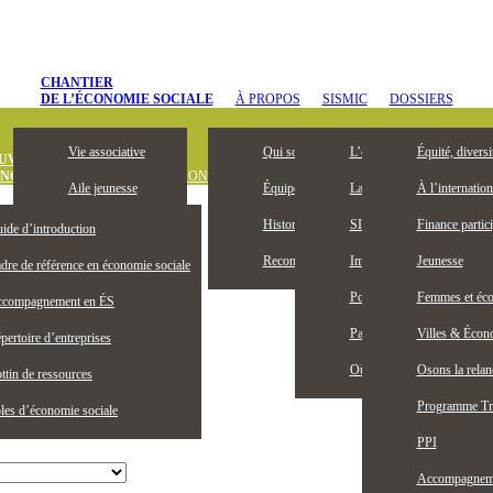
CHANTIER
DE L’ÉCONOMIE SOCIALE
À PROPOS
SISMIC
DOSSIERS
Vie associative
Qui sommes-nous
L’entrepreneuriat collectif, 
Équité, diversi
UVREZ
ONOMIE SOCIALE
DÉFINITION
OUTILS ET PUBLICATIONS
OFFRES D’
Aile jeunesse
Équipe
La Bourse Entrepreneuriat c
À l’internation
Devenez membre
Historique
SISMIC, c’est quoi?
Finance partici
ide d’introduction
Membres honoraires
Reconnaissance territoriale
Impacts SISMIC
Jeunesse
dre de référence en économie sociale
Publications
Portraits SISMIC
Femmes et éco
compagnement en ÉS
Partenaires
Partenaires nationaux
Villes & Écono
pertoire d’entreprises
Actualités
Où nous trouver
Osons la rela
ttin de ressources
Programme Tr
les d’économie sociale
PPI
Accompagnemen