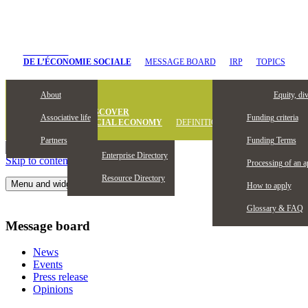
CHANTIER
DE L’ÉCONOMIE SOCIALE
MESSAGE BOARD
IRP
TOPICS
About
Eligibility
Equity, di
DISCOVER
Associative life
Funding criteria
SOCIAL ECONOMY
DEFINITION
Partners
Funding Terms
Enterprise Directory
Skip to content
Processing of an a
Resource Directory
Menu and widgets
How to apply
Glossary & FAQ
Message board
News
Events
Press release
Opinions