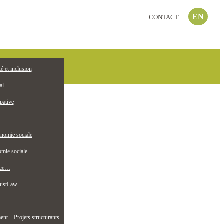
EN
CONTACT
c’est quoi?
té et inclusion
EMPLOI
ollectif jeunesse
al
pative
nomie sociale
mie sociale
nce…
ustLaw
t – Projets structurants