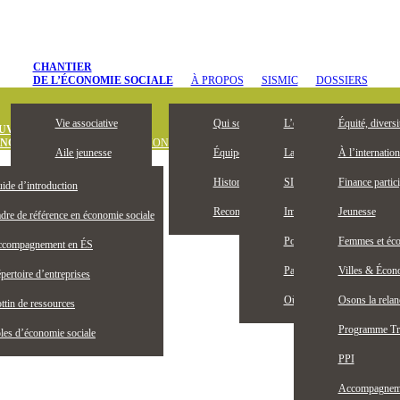
CHANTIER
DE L’ÉCONOMIE SOCIALE
À PROPOS
SISMIC
DOSSIERS
Vie associative
Qui sommes-nous
L’entrepreneuriat collectif, 
Équité, diversi
UVREZ
ONOMIE SOCIALE
DÉFINITION
OUTILS ET PUBLICATIONS
OFFRES D’
Aile jeunesse
Équipe
La Bourse Entrepreneuriat c
À l’internation
Devenez membre
Historique
SISMIC, c’est quoi?
Finance partici
ide d’introduction
Membres honoraires
Reconnaissance territoriale
Impacts SISMIC
Jeunesse
dre de référence en économie sociale
Publications
Portraits SISMIC
Femmes et éco
compagnement en ÉS
Partenaires
Partenaires nationaux
Villes & Écono
pertoire d’entreprises
Actualités
Où nous trouver
Osons la rela
ttin de ressources
Programme Tr
les d’économie sociale
PPI
Accompagnemen