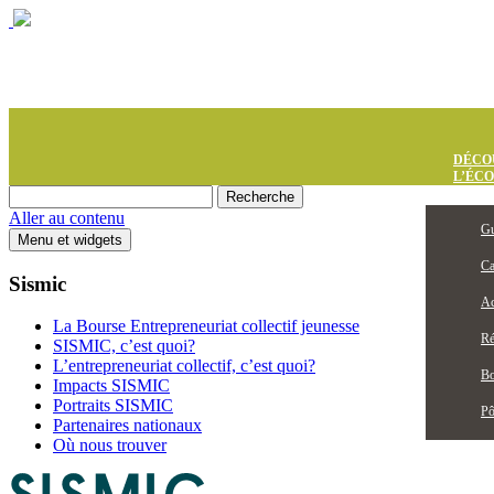
DÉCO
L’ÉC
Aller au contenu
Gu
Menu et widgets
Ca
Sismic
Ac
La Bourse Entrepreneuriat collectif jeunesse
Ré
SISMIC, c’est quoi?
L’entrepreneuriat collectif, c’est quoi?
Bo
Impacts SISMIC
Portraits SISMIC
Pô
Partenaires nationaux
Où nous trouver