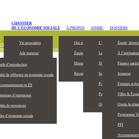
CHANTIER
DE L’ÉCONOMIE SOCIALE
À PROPOS
SISMIC
DOSSIERS
Vie associative
Qui sommes-nous
L’entrepreneuriat collectif, 
Équité, diversi
UVREZ
ONOMIE SOCIALE
DÉFINITION
OUTILS ET PUBLICATIONS
OFFRES D’
Aile jeunesse
Équipe
La Bourse Entrepreneuriat c
À l’internation
Devenez membre
Historique
SISMIC, c’est quoi?
Finance partici
ide d’introduction
Membres honoraires
Reconnaissance territoriale
Impacts SISMIC
Jeunesse
dre de référence en économie sociale
Publications
Portraits SISMIC
Femmes et éco
compagnement en ÉS
Partenaires
Partenaires nationaux
Villes & Écono
pertoire d’entreprises
Actualités
Où nous trouver
Osons la rela
ttin de ressources
Programme Tr
les d’économie sociale
PPI
Accompagnemen