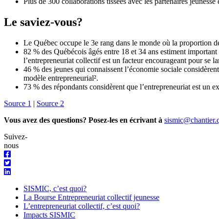
Plus de 300 collaborations tissées avec les partenaires jeunesse
Le saviez-vous?
Le Québec occupe le 3e rang dans le monde où la proportion des
82 % des Québécois âgés entre 18 et 34 ans estiment important
l’entrepreneuriat collectif est un facteur encourageant pour se la
46 % des jeunes qui connaissent l’économie sociale considèrent q
modèle entrepreneurial².
73 % des répondants considèrent que l’entrepreneuriat est un exc
Source 1
|
Source 2
Vous avez des questions? Posez-les en écrivant à
sismic@chantier.
Suivez-
nous
SISMIC, c’est quoi?
La Bourse Entrepreneuriat collectif jeunesse
L’entrepreneuriat collectif, c’est quoi?
Impacts SISMIC