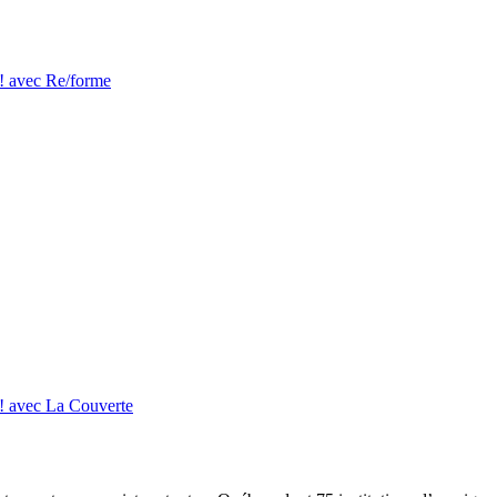
e! avec Re/forme
e! avec La Couverte