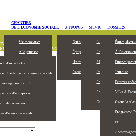
CHANTIER
DE L’ÉCONOMIE SOCIALE
À PROPOS
SISMIC
DOSSIERS
Vie associative
Qui sommes-nous
L’entrepreneuriat collectif, 
Équité, diversi
UVREZ
ONOMIE SOCIALE
DÉFINITION
OUTILS ET PUBLICATIONS
OFFRES D’
Aile jeunesse
Équipe
La Bourse Entrepreneuriat c
À l’internation
Devenez membre
Historique
SISMIC, c’est quoi?
Finance partici
ide d’introduction
Membres honoraires
Reconnaissance territoriale
Impacts SISMIC
Jeunesse
dre de référence en économie sociale
Publications
Portraits SISMIC
Femmes et éco
compagnement en ÉS
Partenaires
Partenaires nationaux
Villes & Écono
pertoire d’entreprises
Actualités
Où nous trouver
Osons la rela
ttin de ressources
Programme Tr
les d’économie sociale
PPI
Accompagnemen