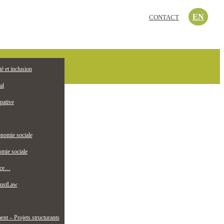
EN
CONTACT
c’est quoi?
té et inclusion
EMPLOI
ollectif jeunesse
al
pative
nomie sociale
mie sociale
nce…
ustLaw
t – Projets structurants