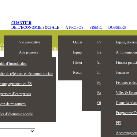
CHANTIER
DE L’ÉCONOMIE SOCIALE
À PROPOS
SISMIC
DOSSIERS
Vie associative
Qui sommes-nous
L’entrepreneuriat collectif, 
Équité, diversi
UVREZ
ONOMIE SOCIALE
DÉFINITION
OUTILS ET PUBLICATIONS
OFFRES D’
Aile jeunesse
Équipe
La Bourse Entrepreneuriat c
À l’internation
Devenez membre
Historique
SISMIC, c’est quoi?
Finance partici
ide d’introduction
Membres honoraires
Reconnaissance territoriale
Impacts SISMIC
Jeunesse
dre de référence en économie sociale
Publications
Portraits SISMIC
Femmes et éco
compagnement en ÉS
Partenaires
Partenaires nationaux
Villes & Écono
pertoire d’entreprises
Actualités
Où nous trouver
Osons la rela
ttin de ressources
Programme Tr
les d’économie sociale
PPI
Accompagnemen