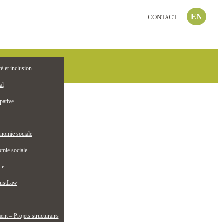
EN
CONTACT
c’est quoi?
té et inclusion
EMPLOI
ollectif jeunesse
al
pative
nomie sociale
mie sociale
nce…
ustLaw
t – Projets structurants