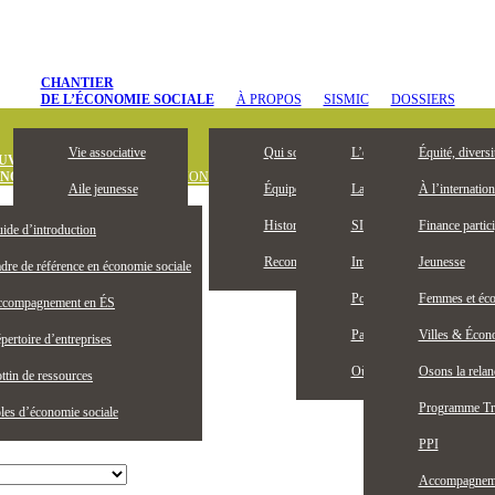
CHANTIER
DE L’ÉCONOMIE SOCIALE
À PROPOS
SISMIC
DOSSIERS
Vie associative
Qui sommes-nous
L’entrepreneuriat collectif, 
Équité, diversi
UVREZ
ONOMIE SOCIALE
DÉFINITION
OUTILS ET PUBLICATIONS
OFFRES D’
Aile jeunesse
Équipe
La Bourse Entrepreneuriat c
À l’internation
Devenez membre
Historique
SISMIC, c’est quoi?
Finance partici
ide d’introduction
Membres honoraires
Reconnaissance territoriale
Impacts SISMIC
Jeunesse
dre de référence en économie sociale
Publications
Portraits SISMIC
Femmes et éco
compagnement en ÉS
Partenaires
Partenaires nationaux
Villes & Écono
pertoire d’entreprises
Actualités
Où nous trouver
Osons la rela
ttin de ressources
Programme Tr
les d’économie sociale
PPI
Accompagnemen