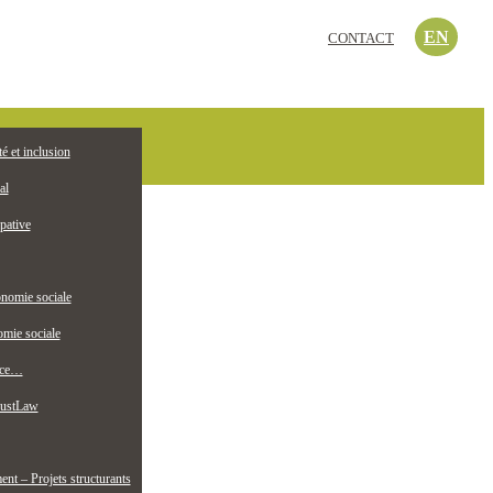
EN
CONTACT
c’est quoi?
té et inclusion
EMPLOI
ollectif jeunesse
al
pative
nomie sociale
mie sociale
nce…
ustLaw
t – Projets structurants