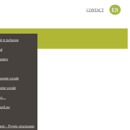
EN
CONTACT
c’est quoi?
té et inclusion
EMPLOI
ollectif jeunesse
al
pative
nomie sociale
mie sociale
nce…
ustLaw
t – Projets structurants