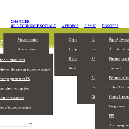
CHANTIER
DE L’ÉCONOMIE SOCIALE
À PROPOS
SISMIC
DOSSIERS
Vie associative
Qui sommes-nous
L’entrepreneuriat collectif, 
Équité, diversi
UVREZ
ONOMIE SOCIALE
DÉFINITION
OUTILS ET PUBLICATIONS
OFFRES D’
Aile jeunesse
Équipe
La Bourse Entrepreneuriat c
À l’internation
Devenez membre
Historique
SISMIC, c’est quoi?
Finance partici
ide d’introduction
Membres honoraires
Reconnaissance territoriale
Impacts SISMIC
Jeunesse
dre de référence en économie sociale
Publications
Portraits SISMIC
Femmes et éco
compagnement en ÉS
Partenaires
Partenaires nationaux
Villes & Écono
pertoire d’entreprises
Actualités
Où nous trouver
Osons la rela
ttin de ressources
Programme Tr
les d’économie sociale
PPI
Accompagnemen