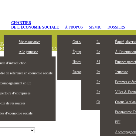
CHANTIER
DE L’ÉCONOMIE SOCIALE
À PROPOS
SISMIC
DOSSIERS
Vie associative
Qui sommes-nous
L’entrepreneuriat collectif, 
Équité, diversi
UVREZ
ONOMIE SOCIALE
DÉFINITION
OUTILS ET PUBLICATIONS
OFFRES D’
Aile jeunesse
Équipe
La Bourse Entrepreneuriat c
À l’internation
Devenez membre
Historique
SISMIC, c’est quoi?
Finance partici
ide d’introduction
Membres honoraires
Reconnaissance territoriale
Impacts SISMIC
Jeunesse
dre de référence en économie sociale
Publications
Portraits SISMIC
Femmes et éco
compagnement en ÉS
Partenaires
Partenaires nationaux
Villes & Écono
pertoire d’entreprises
Actualités
Où nous trouver
Osons la rela
ttin de ressources
Programme Tr
les d’économie sociale
PPI
Accompagnemen