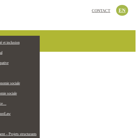
EN
CONTACT
c’est quoi?
té et inclusion
EMPLOI
ollectif jeunesse
al
pative
nomie sociale
mie sociale
nce…
ustLaw
t – Projets structurants