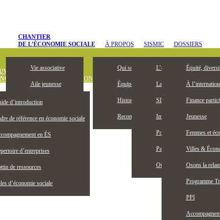
CHANTIER
DE L’ÉCONOMIE SOCIALE
À PROPOS
SISMIC
DOSSIERS
Vie associative
Qui sommes-nous
L’entrepreneuriat collectif, 
Équité, diversi
UVREZ
ONOMIE SOCIALE
DÉFINITION
OUTILS ET PUBLICATIONS
OFFRES D’
Aile jeunesse
Équipe
La Bourse Entrepreneuriat c
À l’internation
Devenez membre
Historique
SISMIC, c’est quoi?
Finance partici
ide d’introduction
Membres honoraires
Reconnaissance territoriale
Impacts SISMIC
Jeunesse
dre de référence en économie sociale
Publications
Portraits SISMIC
Femmes et éco
compagnement en ÉS
Partenaires
Partenaires nationaux
Villes & Écono
pertoire d’entreprises
Actualités
Où nous trouver
Osons la rela
ttin de ressources
Programme Tr
les d’économie sociale
PPI
Accompagnemen