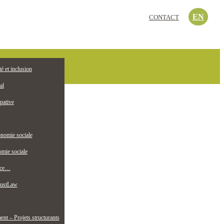
EN
CONTACT
c’est quoi?
té et inclusion
EMPLOI
ollectif jeunesse
al
pative
nomie sociale
mie sociale
nce…
ustLaw
t – Projets structurants